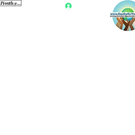
Για πληροφορίες σχετικά με τον ιστότοπό μας επικοινωνήστε με: Equity4LIYouth@gmail.com
Σύνδεση
ειες
Υπεράσπιση
More