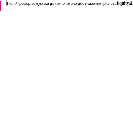
τι
Executive Board
Διαδρομές Καριέρας
Πληροφορίες 4 Οικογέν